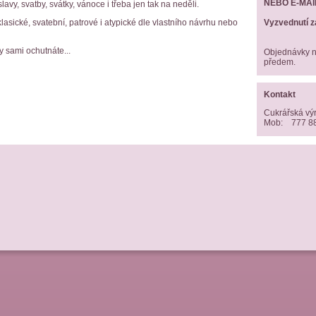
NEBO E-MAI
, svatby, svátky, vánoce i třeba jen tak na neděli.
Vyzvednutí z
lasické, svatební, patrové i atypické dle vlastního návrhu nebo
y sami ochutnáte...
Objednávky na
předem.
Kontakt
Cukrářská v
Mob:
777 8