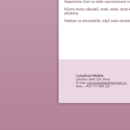
Napečeme Vám na Vaše narozeninové oslavy
Různé druhy zákusků: malé, velké, dorty k
předlohy.
Nejlépe se přesvědčíte, když naše výrobk
Cukrářství PANDA
Libušino údolí 154, Brno
E-mail:
cukrarnapanda@seznam.cz
Mob.: +420 777 888 120