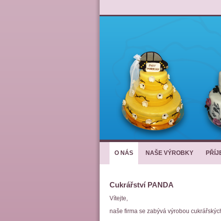
O NÁS
NAŠE VÝROBKY
PŘÍ
Cukrářství PANDA
Vítejte,
naše firma se zabývá výrobou cukrářských 