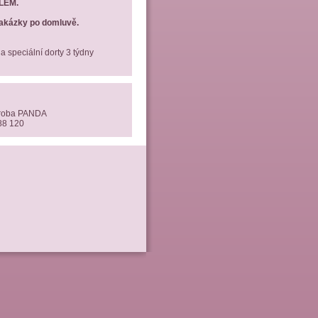
LEM.
akázky po domluvě.
 speciální dorty 3 týdny
ýroba PANDA
88 120