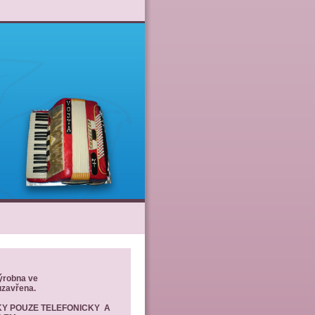
ýrobna ve
uzavřena.
Y POUZE TELEFONICKY A