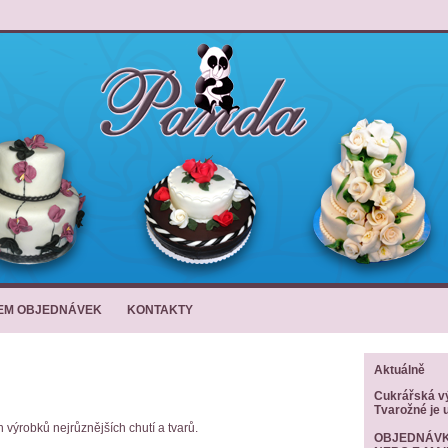
JEM OBJEDNÁVEK
KONTAKTY
Aktuálně
Cukrářská v
Tvarožné je 
výrobků nejrůznějších chutí a tvarů.
OBJEDNÁVK